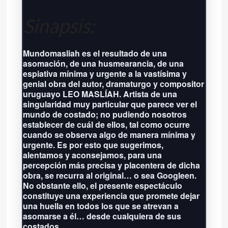
Sinapsis:
Próxima función: No hay eventos
por aquí agendados
Mundomasliah es el resultado de una
Grilla completa
asomación, de una husmearancia, de una
espiativa mínima y urgente a la vastísima y
genial obra del autor, dramaturgo y compositor
uruguayo LEO MASLÍAH. Artista de una
singularidad muy particular que parece ver el
mundo de costado; no pudiendo nosotros
establecer de cuál de ellos, tal como ocurre
cuando se observa algo de manera mínima y
urgente. Es por esto que sugerimos,
alentamos y aconsejamos, para una
percepción más precisa y placentera de dicha
obra, se recurra al original… o sea Googleen.
No obstante ello, el presente espectáculo
constituye una experiencia que promete dejar
una huella en todos los que se atrevan a
asomarse a él… desde cualquiera de sus
costados.