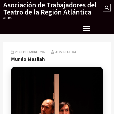
Asociación de Trabajadores del
Skip
Se
to
Teatro de la Región Atlántica
…
content
ATTRA
21 SEPTIEMBRE , 2025
ADMIN ATTRA
Mundo Maslíah