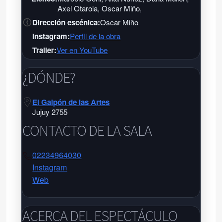
Axel Otarola, Oscar Miño,
Dirección escénica:
Oscar Miño
Instagram:
Perfil de la obra
Trailer:
Ver en YouTube
¿DÓNDE?
El Galpón de las Artes
Jujuy 2755
CONTACTO DE LA SALA
02234964030
Instagram
Web
El Galpón de las Artes
El Galpón de las Artes
ACERCA DEL ESPECTÁCULO
Jujuy 2755 - Tel:
02234964030
-