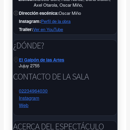
Axel Otarola, Oscar Miño,
Dirección escénica:
Oscar Miño
Instagram:
Perfil de la obra
Trailer:
Ver en YouTube
¿DÓNDE?
El Galpón de las Artes
Jujuy 2755
CONTACTO DE LA SALA
02234964030
Instagram
Web
El Galpón de las Artes
El Galpón de las Artes
ACERCA DEL ESPECTÁCULO
Jujuy 2755 - Tel:
02234964030
-