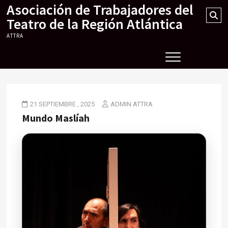
Asociación de Trabajadores del
Skip
Se
to
Teatro de la Región Atlántica
…
content
ATTRA
21 SEPTIEMBRE , 2025
ADMIN ATTRA
Mundo Maslíah