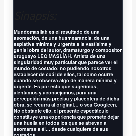
Sinapsis:
Próxima función: No hay eventos
por aquí agendados
Mundomasliah es el resultado de una
Grilla completa
asomación, de una husmearancia, de una
espiativa mínima y urgente a la vastísima y
genial obra del autor, dramaturgo y compositor
uruguayo LEO MASLÍAH. Artista de una
singularidad muy particular que parece ver el
mundo de costado; no pudiendo nosotros
establecer de cuál de ellos, tal como ocurre
cuando se observa algo de manera mínima y
urgente. Es por esto que sugerimos,
alentamos y aconsejamos, para una
percepción más precisa y placentera de dicha
obra, se recurra al original… o sea Googleen.
No obstante ello, el presente espectáculo
constituye una experiencia que promete dejar
una huella en todos los que se atrevan a
asomarse a él… desde cualquiera de sus
costados.