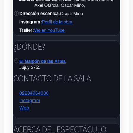
Axel Otarola, Oscar Miño,
Dirección escénica:
Oscar Miño
Instagram:
Perfil de la obra
Trailer:
Ver en YouTube
¿DÓNDE?
El Galpón de las Artes
Jujuy 2755
CONTACTO DE LA SALA
02234964030
Instagram
Web
El Galpón de las Artes
El Galpón de las Artes
ACERCA DEL ESPECTÁCULO
Jujuy 2755 - Tel:
02234964030
-