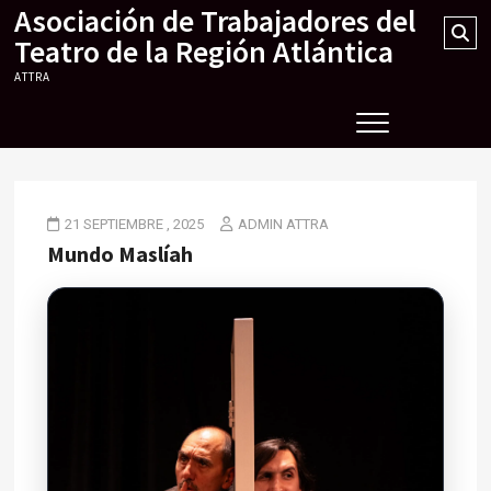
Asociación de Trabajadores del
Skip
Se
to
Teatro de la Región Atlántica
…
content
ATTRA
21 SEPTIEMBRE , 2025
ADMIN ATTRA
Mundo Maslíah