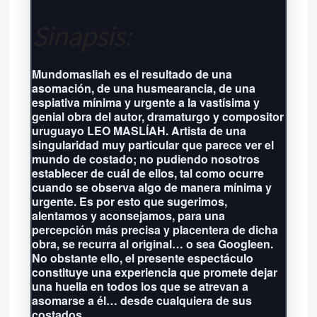
Sinapsis:
Próxima función: No hay eventos
por aquí agendados
Mundomasliah es el resultado de una
Grilla completa
asomación, de una husmearancia, de una
espiativa mínima y urgente a la vastísima y
genial obra del autor, dramaturgo y compositor
uruguayo LEO MASLÍAH. Artista de una
singularidad muy particular que parece ver el
mundo de costado; no pudiendo nosotros
establecer de cuál de ellos, tal como ocurre
cuando se observa algo de manera mínima y
urgente. Es por esto que sugerimos,
alentamos y aconsejamos, para una
percepción más precisa y placentera de dicha
obra, se recurra al original… o sea Googleen.
No obstante ello, el presente espectáculo
constituye una experiencia que promete dejar
una huella en todos los que se atrevan a
asomarse a él… desde cualquiera de sus
costados.