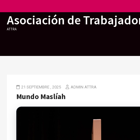
Skip
to
Asociación de Trabajador
content
ATTRA
21 SEPTIEMBRE , 2025
ADMIN ATTRA
Mundo Maslíah