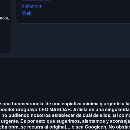
Instagram
Web
rola,
El Galpón de las Artes
El Galpón de las Artes
Jujuy 2755 - Tel:
02234964030
-
Próxima función: No hay eventos por aquí
agendados
Grilla completa
 una husmearancia, de una espiativa mínima y urgente a la
mpositor uruguayo LEO MASLÍAH. Artista de una singularid
 no pudiendo nosotros establecer de cuál de ellos, tal com
 urgente. Es por esto que sugerimos, alentamos y aconsej
cha obra, se recurra al original… o sea Googleen. No obsta