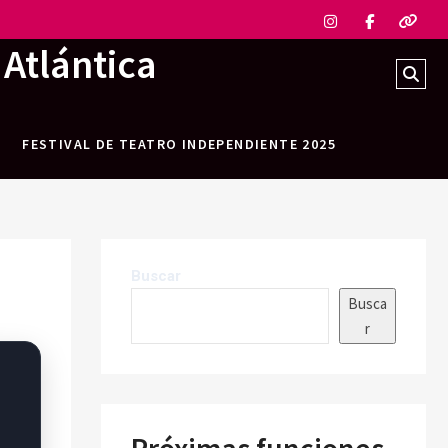
Instagram
Faceboo
What
 Atlántica
Sear
…
FESTIVAL DE TEATRO INDEPENDIENTE 2025
Buscar
Busca
r