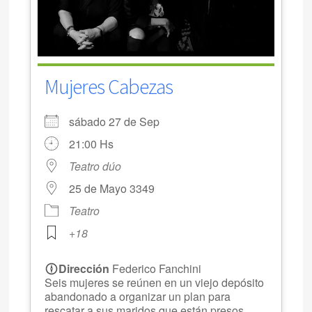
Mujeres Cabezas
sábado 27 de Sep
21:00 Hs
Teatro dúo
25 de Mayo 3349
Teatro
+18
Dirección
Federico Fanchini
Seis mujeres se reúnen en un viejo depósito
abandonado a organizar un plan para
rescatar a sus maridos que están presos.