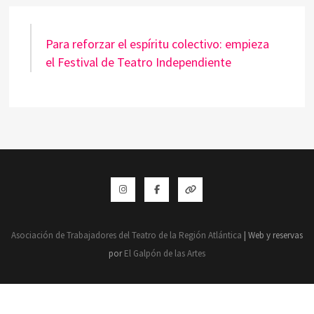
Para reforzar el espíritu colectivo: empieza
el Festival de Teatro Independiente
Instagram
Facebook
Whatsapp
Asociación de Trabajadores del Teatro de la Región Atlántica
| Web y reservas
por
El Galpón de las Artes