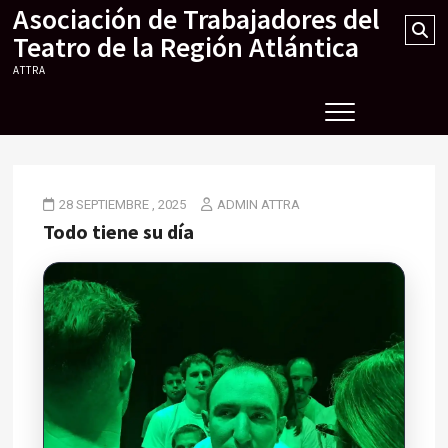
Asociación de Trabajadores del
Skip
Se
to
Teatro de la Región Atlántica
…
content
ATTRA
28 SEPTIEMBRE , 2025
ADMIN ATTRA
Todo tiene su día