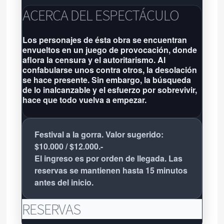
El Galpón de las Artes
ACERCA DEL ESPECTÁCULO
Jujuy 2755 - Tel:
02234964030
-
Los personajes de ésta obra se encuentran
envueltos en un juego de provocación, donde
Próxima función: No hay eventos
aflora la censura y el autoritarismo. Al
por aquí agendados
confabularse unos contra otros, la desolación
Grilla completa
se hace presente. Sin embargo, la búsqueda
de lo inalcanzable y el esfuerzo por sobrevivir,
hace que todo vuelva a empezar.
Festival a la gorra. Valor sugerido:
$10.000 / $12.000.-
El ingreso es por orden de llegada. Las
reservas se mantienen hasta 15 minutos
antes del inicio.
RESERVAS