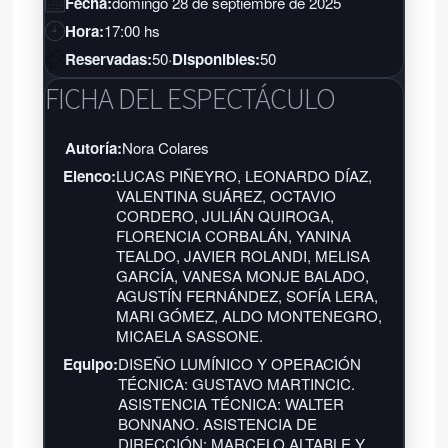
Fecha:
domingo 28 de septiembre de 2025
Hora:
17:00 hs
Reservadas:
50
·
Disponibles:
50
FICHA DEL ESPECTÁCULO
Autoría:
Nora Colares
Elenco:
LUCAS PIÑEYRO, LEONARDO DÍAZ,
VALENTINA SUÁREZ, OCTAVIO
CORDERO, JULIÁN QUIROGA,
FLORENCIA CORBALÁN, YANINA
TEALDO, JAVIER ROLANDI, MELISA
GARCÍA, VANESA MONJE BALADO,
AGUSTÍN FERNÁNDEZ, SOFÍA LERA,
MARI GÓMEZ, ALDO MONTENEGRO,
MICAELA SASSONE.
Equipo:
DISEÑO LUMÍNICO Y OPERACIÓN
TÉCNICA: GUSTAVO MARTINCIC.
ASISTENCIA TÉCNICA: WALTER
BONNANO. ASISTENCIA DE
DIRECCIÓN: MARCELO ALTABLE Y