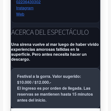
02236430302
Instagram
Web
El Club del Teatro
El Club del Teatro
ACERCA DEL ESPECTÁCULO
Rivadavia 3422 - Tel:
02236430302
-
Una sirena vuelve al mar luego de haber vivido
experiencias amorosas fallidas en la
Próxima función: No hay eventos
superficie. Pero antes necesita hacer un
por aquí agendados
descargo.
Grilla completa
Festival a la gorra. Valor sugerido:
$10.000 / $12.000.-
El ingreso es por orden de llegada. Las
reservas se mantienen hasta 15 minutos
antes del inicio.