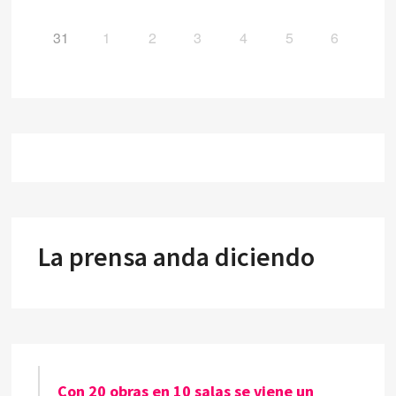
31
1
2
3
4
5
6
La prensa anda diciendo
Con 20 obras en 10 salas se viene un