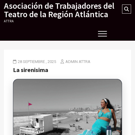
Asociación de Trabajadores del
Skip
Se
to
Teatro de la Región Atlántica
…
content
ATTRA
28 SEPTIEMBRE , 2025
ADMIN ATTRA
La sirenisima