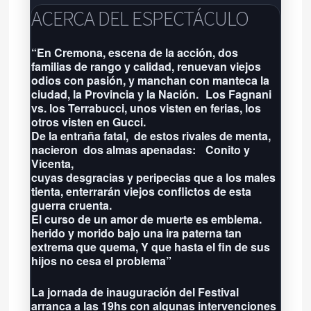
El Galpón de las Artes
ACERCA DEL ESPECTÁCULO
Jujuy 2755 - Tel:
02234964030
-
“En Cremona, escena de la acción, dos
familias de rango y calidad, renuevan viejos
Próxima función: No hay eventos
odios con pasión, y manchan con manteca la
por aquí agendados
ciudad, la Provincia y la Nación. Los Fagnani
Grilla completa
vs. los Terrabucci, unos visten en ferias, los
otros visten en Gucci.
De la entraña fatal, de estos rivales de menta,
nacieron dos almas apenadas: Conito y
Vicenta,
cuyas desgracias y peripecias que a los males
tienta, enterrarán viejos conflictos de esta
guerra cruenta.
El curso de un amor de muerte es emblema.
herido y morido bajo una ira paterna tan
extrema que quema, Y que hasta el fin de sus
hijos no cesa el problema”
La jornada de inauguración del Festival
arranca a las 19hs con algunas intervenciones