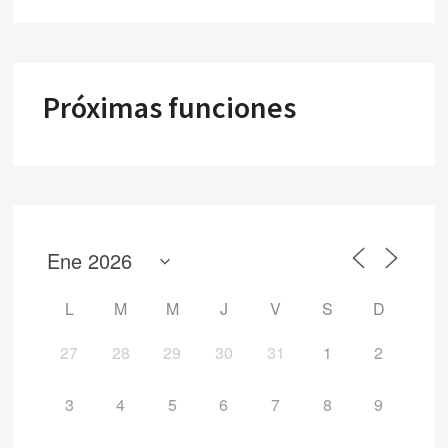
Próximas funciones
L
M
M
J
V
S
D
27
28
29
30
31
1
2
3
4
5
6
7
8
9