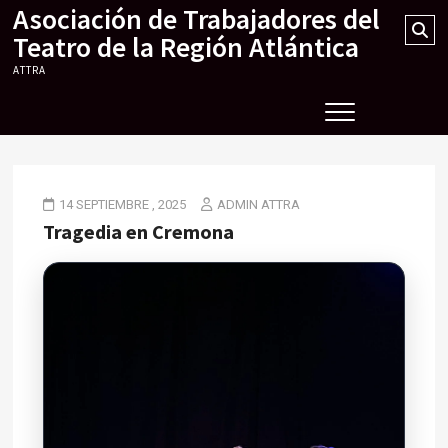
Asociación de Trabajadores del
Skip
Se
to
Teatro de la Región Atlántica
…
content
ATTRA
14 SEPTIEMBRE , 2025
ADMIN ATTRA
Tragedia en Cremona